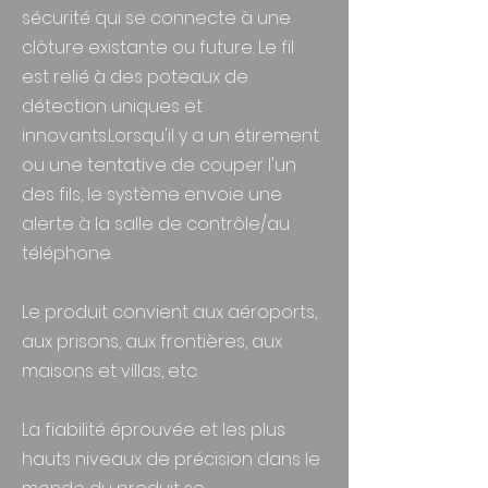
sécurité qui se connecte à une
clôture existante ou future. Le fil
est relié à des poteaux de
détection uniques et
innovants.Lorsqu'il y a un étirement
ou une tentative de couper l'un
des fils, le système envoie une
alerte à la salle de contrôle/au
téléphone.
Le produit convient aux aéroports,
aux prisons, aux frontières, aux
maisons et villas, etc.
La fiabilité éprouvée et les plus
hauts niveaux de précision dans le