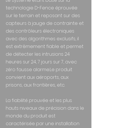
Le système étant basé sur la
technologie D-Fence éprouvée
sur le terrain et reposant sur des
capteurs à jauge de contrainte et
des contrôleurs électroniques
avec des algorithmes exclusifs, il
est extrêmement fiable et permet
de détecter les intrusions 24
heures sur 24, 7 jours sur 7, avec
zéro fausse alarme.Le produit
convient aux aéroports, aux
prisons, aux frontières, etc.
La fiabilité prouvée et les plus
hauts niveaux de précision dans le
monde du produit est
caractérisée par une installation