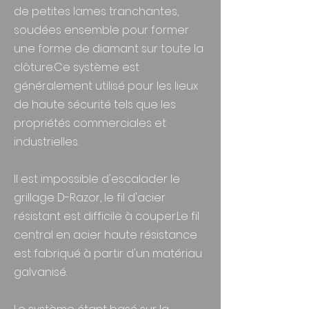
de petites lames tranchantes,
soudées ensemble pour former
une forme de diamant sur toute la
clôture.Ce système est
généralement utilisé pour les lieux
de haute sécurité tels que les
propriétés commerciales et
industrielles.
Il est impossible d'escalader le
grillage D-Razor, le fil d'acier
résistant est difficile à couper.Le fil
central en acier haute résistance
est fabriqué à partir d'un matériau
galvanisé.