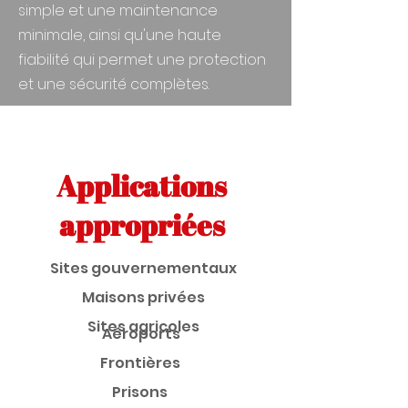
simple et une maintenance
minimale, ainsi qu'une haute
fiabilité qui permet une protection
et une sécurité complètes.
Applications
appropriées
Sites gouvernementaux
Maisons privées
Sites agricoles
Aéroports
Frontières
Prisons