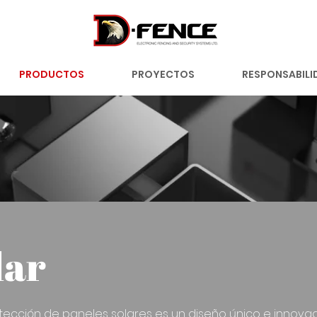
PRODUCTOS
PROYECTOS
RESPONSABILI
lar
otección de paneles solares es un diseño único e innova