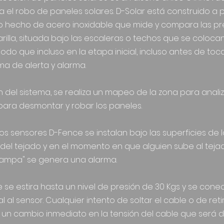
 el robo de paneles solares. D-Solar está construido a p
o hecho de acero inoxidable que mide y compara las pre
rilla, situada bajo las escaleras o techos que se colocan 
do que incluso en la etapa inicial, incluso antes de toca
ma de alerta y alarma.
ón del sistema, se realiza un mapeo de la zona para anali
 para desmontar y robar los paneles.
los sensores D-Fence se instalan bajo las superficies de
r del tejado y en el momento en que alguien sube al teja
"trampa" se genera una alarma.
se estira hasta un nivel de presión de 30 Kgs y se cone
 al sensor. Cualquier intento de soltar el cable o de ret
un cambio inmediato en la tensión del cable que será 