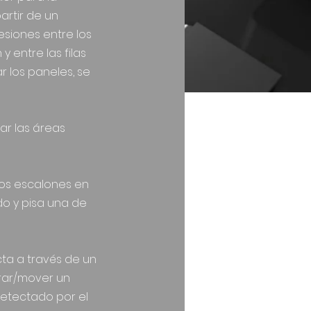
artir de un
siones entre los
y entre las filas
r los paneles, se
zar las áreas
 los escalones en
do y pisa una de
cta a través de un
irar/mover un
detectado por el