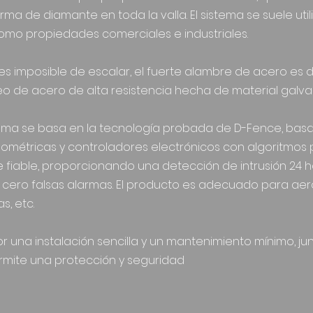
a de diamante en toda la valla. El sistema se suele util
como propiedades comerciales e industriales.
es imposible de escalar, el fuerte alambre de acero es dif
o de acero de alta resistencia hecha de material galva
tema se basa en la tecnología probada de D-Fence, bas
ométricas y controladores electrónicos con algoritmos 
iable, proporcionando una detección de intrusión 24 hor
 cero falsas alarmas. El producto es adecuado para aer
s, etc.
r una instalación sencilla y un mantenimiento mínimo, ju
ermite una protección y seguridad