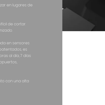
izar en lugares de
ícil de cortar.
nizado.
ada en sensores
patentados, es
as al día, 7 días
opuertos,
nto con una alta