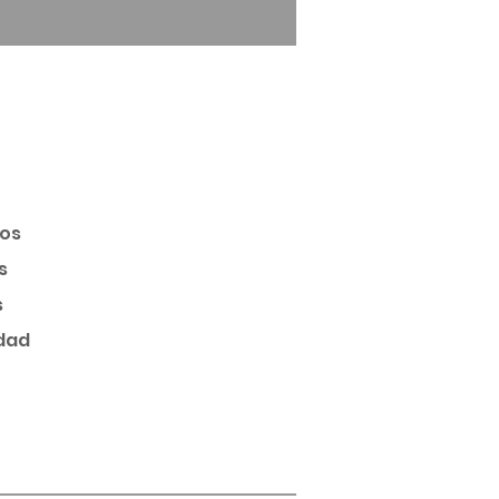
os
s
s
idad