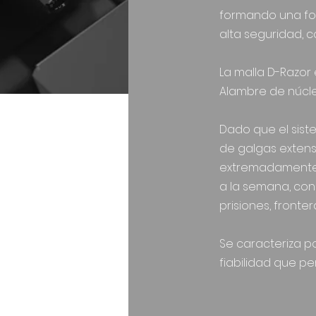
formando una form
alta seguridad, 
La malla D-Razor 
Alambre de núcle
Dado que el sis
de galgas extens
extremadamente f
a la semana, con
prisiones, frontera
Se caracteriza po
fiabilidad que p